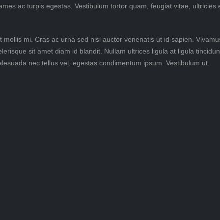
ames ac turpis egestas. Vestibulum tortor quam, feugiat vitae, ultricie
 mollis mi. Cras ac urna sed nisi auctor venenatis ut id sapien. Vivam
erisque sit amet diam id blandit. Nullam ultrices ligula at ligula tincid
malesuada nec tellus vel, egestas condimentum ipsum. Vestibulum ut.