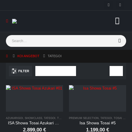
KOI ANGEBOT
TATEGOI
FILTER
AZUKARIGOI
,
SHOWCLASS
,
TATEGOI
,
TOSAI SAISON 2026
PREMIUM SELECTION
,
TATEGOI
,
TOSAI SAISON 2026
ISA Showa Tosai Azukari #01
Isa Showa Tosai #5
2.899,00
€
1.199,00
€