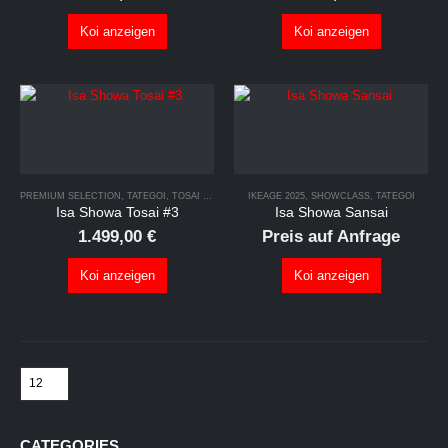
Koi anzeigen
Koi anzeigen
PREMIUM SELECTION
,
TATEGOI
,
TOSAI SAISON 2026
IKEAGE 2025
,
SHOWCLASS
,
TATEGOI
Isa Showa Tosai #3
Isa Showa Sansai
1.499,00
€
Preis auf Anfrage
Koi anzeigen
Koi anzeigen
CATEGORIES