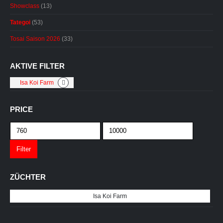
Showclass
(13)
Tategoi
(53)
Tosai Saison 2026
(33)
AKTIVE FILTER
Isa Koi Farm
PRICE
Min.
Max.
Preis
Preis
Filter
ZÜCHTER
Isa Koi Farm