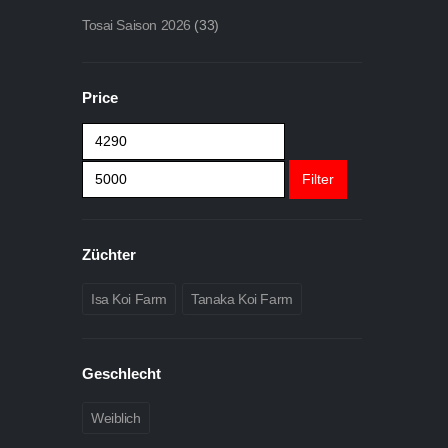
Tosai Saison 2026
(33)
Price
Min.
Max.
Preis
Preis
Filter
Züchter
Isa Koi Farm
Tanaka Koi Farm
Geschlecht
Weiblich