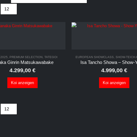
 2025
,
PREMIUM SELECTION
,
TATEGOI
EUROPEAN SHOWCLASS
,
SHOW-TEICH
aka Ginrin Matsukawabake
Isa Tancho Showa – Show-Y
4.299,00
€
4.999,00
€
Koi anzeigen
Koi anzeigen