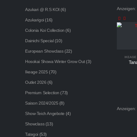
Anzeigen:
Azukari @ R.S KOI
(6)
Azukarigoi
(16)
Colonia Koi Collection
(6)
Dainichi Special
(10)
European Showclass
(22)
IKEAGE
Hosokai Showa Winter Grow Out
(3)
Tan
Ikeage 2025
(70)
Outlet 2026
(6)
Premium Selection
(73)
Saison 2024/2025
(8)
Anzeigen:
Show-Teich Angebote
(4)
Showclass
(13)
Tategoi
(53)