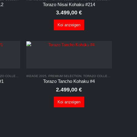
12
Torazo Nisai Kohaku #214
3.499,00
€
Koi anzeigen
COLLECTION 2025
IKEAGE 2025
,
PREMIUM SELECTION
,
TORAZO COLLECTION 2025
#1
Torazo Tancho Kohaku #4
2.499,00
€
Koi anzeigen