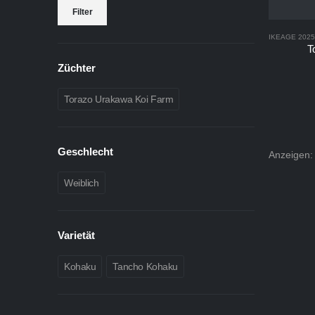
Min.
Max.
Filter
Preis
Preis
IKEAGE 2025
T
Züchter
Torazo Urakawa Koi Farm
Geschlecht
Anzeigen:
Weiblich
Varietät
Kohaku
Tancho Kohaku