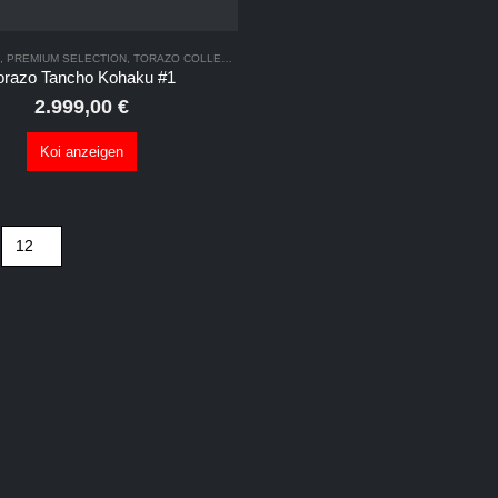
,
PREMIUM SELECTION
,
TORAZO COLLECTION 2025
orazo Tancho Kohaku #1
2.999,00
€
Koi anzeigen