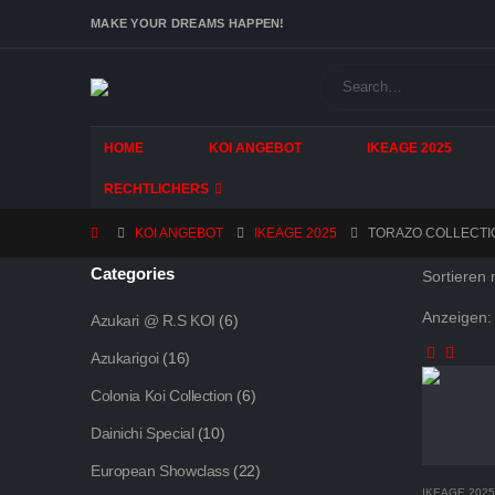
MAKE YOUR DREAMS HAPPEN!
HOME
KOI ANGEBOT
IKEAGE 2025
RECHTLICHERS
KOI ANGEBOT
IKEAGE 2025
TORAZO COLLECTI
Categories
Sortieren 
Anzeigen:
Azukari @ R.S KOI
(6)
Azukarigoi
(16)
Colonia Koi Collection
(6)
Dainichi Special
(10)
European Showclass
(22)
IKEAGE 2025