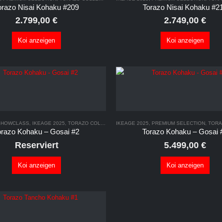
orazo Nisai Kohaku #209
Torazo Nisai Kohaku #2
2.799,00
€
2.749,00
€
Koi anzeigen
Koi anzeigen
SHOWCLASS
,
IKEAGE 2025
,
TORAZO COLLECTION 2025
IKEAGE 2025
,
PREMIUM SELECTION
,
TORAZO 
orazo Kohaku – Gosai #2
Torazo Kohaku – Gosai 
Reserviert
5.499,00
€
Koi anzeigen
Koi anzeigen