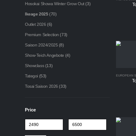
Hosokai Showa Winter Grow Out
(3)
T
Ikeage 2025
(70)
Outlet 2026
(6)
Premium Selection
(73)
Saison 2024/2025
(8)
Show-Teich Angebote
(4)
Showclass
(13)
Tategoi
(53)
EUROPEAN 
T
Tosai Saison 2026
(33)
Price