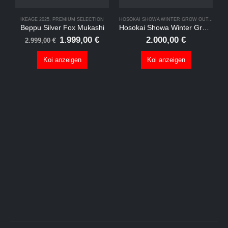
IKEAGE 2025
,
PREMIUM SELECTION
HOSOKAI SHOWA WINTER GROW OUT
,
IKEAGE
Beppu Silver Fox Mukashi
Hosokai Showa Winter Grow Out #05
Ursprünglicher
Aktueller
1.999,00
€
2.000,00
€
2.999,00
€
Preis
Preis
war:
ist:
Koi anzeigen
Koi anzeigen
2.999,00 €
1.999,00 €.
I