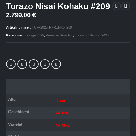
Torazo Nisai Kohaku #209
2.799,00
€
Artikelnummer:
TOR-2025H-PREMKoh209
Kategorien:
Ikeage 2025
,
Premium Selection
,
Torazo Collection 2025
Alter
Nisai
Geschlecht
Weiblich
Varietät
Kohaku