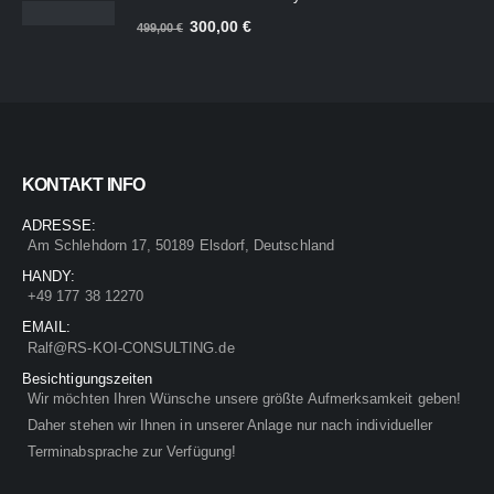
war:
ist:
Ursprünglicher
Aktueller
300,00
€
1.199,00 €
600,00 €.
499,00
€
Preis
Preis
war:
ist:
499,00 €
300,00 €.
KONTAKT INFO
ADRESSE:
Am Schlehdorn 17, 50189 Elsdorf, Deutschland
HANDY:
+49 177 38 12270
EMAIL:
Ralf@RS-KOI-CONSULTING.de
Besichtigungszeiten
Wir möchten Ihren Wünsche unsere größte Aufmerksamkeit geben!
Daher stehen wir Ihnen in unserer Anlage nur nach individueller
Terminabsprache zur Verfügung!