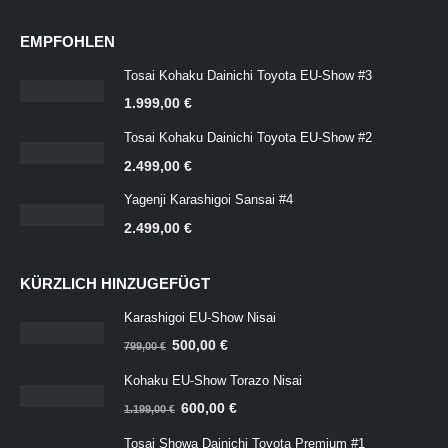
EMPFOHLEN
Tosai Kohaku Dainichi Toyota EU-Show #3
1.999,00
€
Tosai Kohaku Dainichi Toyota EU-Show #2
2.499,00
€
Yagenji Karashigoi Sansai #4
2.499,00
€
KÜRZLICH HINZUGEFÜGT
Karashigoi EU-Show Nisai
Ursprünglicher
Aktueller
500,00
€
799,00
€
Preis
Preis
Kohaku EU-Show Torazo Nisai
war:
ist:
Ursprünglicher
Aktueller
600,00
€
799,00 €
500,00 €.
1.199,00
€
Preis
Preis
Tosai Showa Dainichi Toyota Premium #1