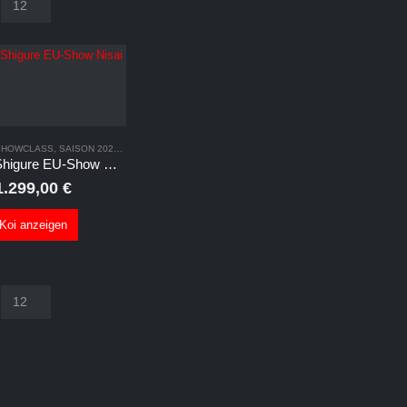
SHOWCLASS
,
SAISON 2024/2025
,
TATEGOI
Ochiba Shigure EU-Show Nisai
1.299,00
€
Koi anzeigen