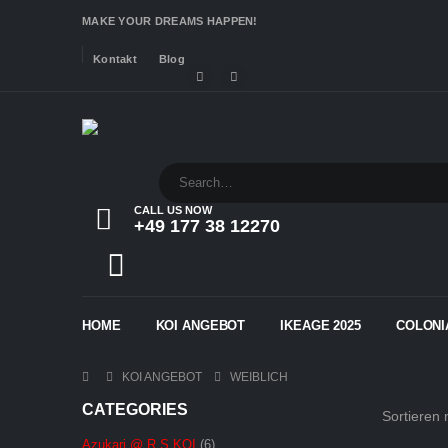
MAKE YOUR DREAMS HAPPEN!
Kontakt
Blog
CALL US NOW
+49 177 38 12270
HOME
KOI ANGEBOT
IKEAGE 2025
COLONI
KOI ANGEBOT
WEIBLICH
CATEGORIES
Sortieren 
Azukari @ R.S KOI
(6)