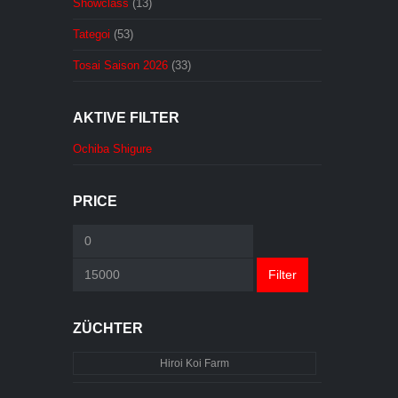
Showclass
(13)
Tategoi
(53)
Tosai Saison 2026
(33)
AKTIVE FILTER
Ochiba Shigure
PRICE
Min.
Max.
Preis
Preis
Filter
ZÜCHTER
Hiroi Koi Farm