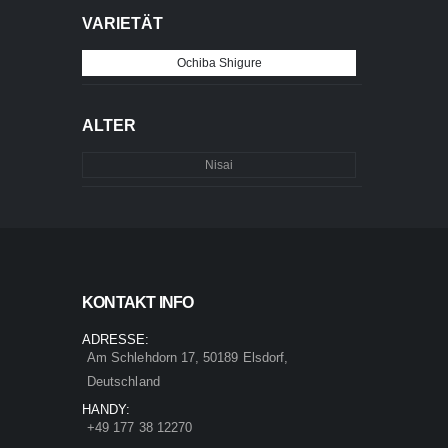
VARIETÄT
Ochiba Shigure
ALTER
Nisai
KONTAKT INFO
ADRESSE:
Am Schlehdorn 17, 50189 Elsdorf,
Deutschland
HANDY:
+49 177 38 12270