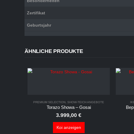
Besonderheiten
Zertifikat
Geburtsjahr
ÄHNLICHE PRODUKTE
PREMIUM SELECTION
,
SHOW-TEICH ANGEBOTE
IK
Torazo Showa – Gosai
Bep
3.999,00
€
Koi anzeigen