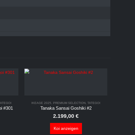
TATEGOI
IKEAGE 2025
,
PREMIUM SELECTION
,
TATEGOI
i #301
Tanaka Sansai Goshiki #2
2.199,00
€
Koi anzeigen