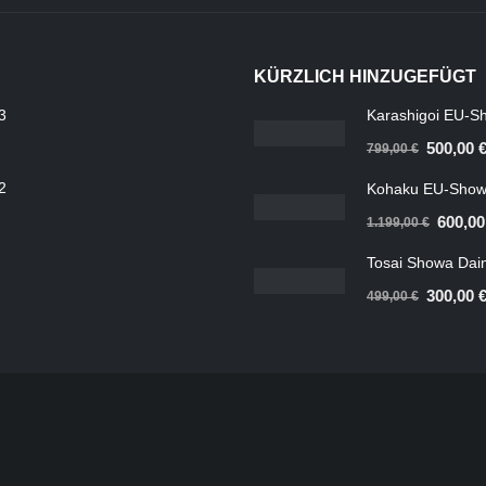
KÜRZLICH HINZUGEFÜGT
3
Karashigoi EU-Sh
Ursprüngl
500,00
799,00
€
Preis
2
Kohaku EU-Show 
war:
Ursprün
600,0
1.199,00
€
799,00 €
Preis
Tosai Showa Dain
war:
Ursprüngl
300,00
499,00
€
1.199,0
Preis
war:
499,00 €