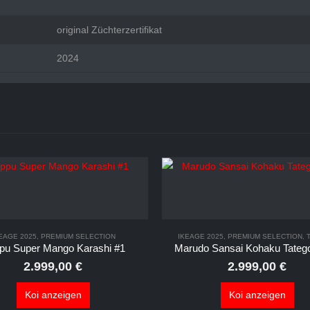
original Züchterzertifikat
2024
EAGE 2025
,
PREMIUM SELECTION
IKEAGE 2025
,
PREMIUM SELECTION
,
pu Super Mango Karashi #1
Marudo Sansai Kohaku Tatego
2.999,00
€
2.999,00
€
Koi anzeigen
Koi anzeigen