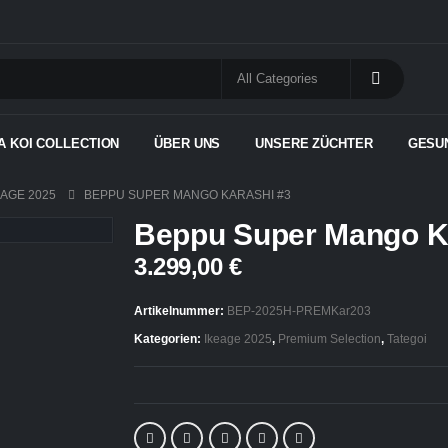
A KOI COLLECTION
ÜBER UNS
UNSERE ZÜCHTER
GESU
EAGE 2025
BEPPU SUPER MANGO KARASHI #3
Beppu Super Mango K
3.299,00
€
Artikelnummer:
BEP-2025H-PREMKar203
Kategorien:
Ikeage 2025
,
Premium Selection
,
Tategoi