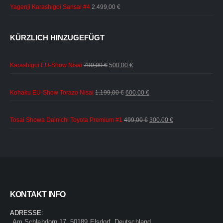
Yagenji Karashigoi Sansai #4
2.499,00
€
KÜRZLICH HINZUGEFÜGT
Ursprünglicher
Aktueller
Karashigoi EU-Show Nisai
799,00
€
500,00
€
Preis
Preis
war:
ist:
Ursprünglicher
Aktueller
Kohaku EU-Show Torazo Nisai
1.199,00
€
600,00
€
799,00 €
500,00 €.
Preis
Preis
war:
ist:
Ursprünglicher
Aktueller
Tosai Showa Dainichi Toyota Premium #1
499,00
€
300,00
€
1.199,00 €
600,00 €.
Preis
Preis
war:
ist:
499,00 €
300,00 €.
KONTAKT INFO
ADRESSE:
Am Schlehdorn 17, 50189 Elsdorf, Deutschland