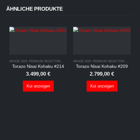
ÄHNLICHE PRODUKTE
IKEAGE 2025
,
PREMIUM SELECTION
,
TORAZO COLLECTION 2025
IKEAGE 2025
,
PREMIUM SELECTION
,
TORAZO 
Torazo Nisai Kohaku #214
Torazo Nisai Kohaku #209
3.499,00
€
2.799,00
€
Koi anzeigen
Koi anzeigen