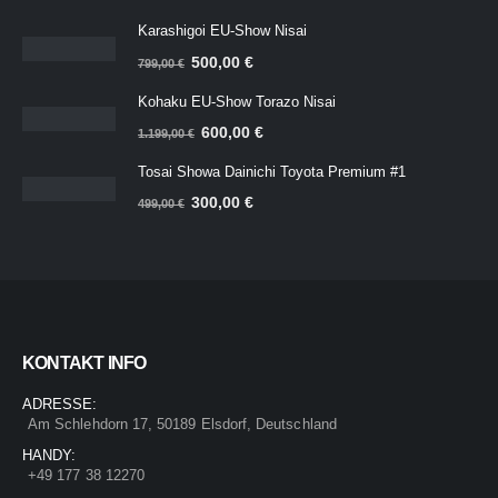
Karashigoi EU-Show Nisai
Ursprünglicher
Aktueller
500,00
€
799,00
€
Preis
Preis
Kohaku EU-Show Torazo Nisai
war:
ist:
Ursprünglicher
Aktueller
600,00
€
799,00 €
500,00 €.
1.199,00
€
Preis
Preis
Tosai Showa Dainichi Toyota Premium #1
war:
ist:
Ursprünglicher
Aktueller
300,00
€
1.199,00 €
600,00 €.
499,00
€
Preis
Preis
war:
ist:
499,00 €
300,00 €.
KONTAKT INFO
ADRESSE:
Am Schlehdorn 17, 50189 Elsdorf, Deutschland
HANDY:
+49 177 38 12270