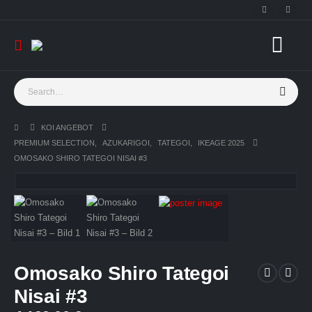
KOI ANGEBOT
PREMIUM SELECTION
,
AZUKARIGOI
,
TATEGOI
,
IKEAGE 2025
OMOSAKO SHIRO TATEGOI NISAI #3
Omosako Shiro Tategoi
Nisai #3