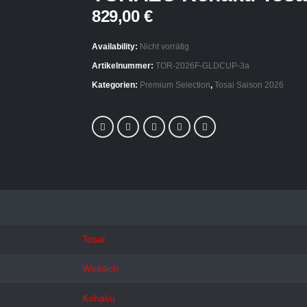
829,00
€
Availability:
Nicht vorrätig
Artikelnummer:
TOR-2026F-GLDCUP-3a
Kategorien:
Premium Selection
,
Tosai Saison 2026
Tosai
Weiblich
Kohaku