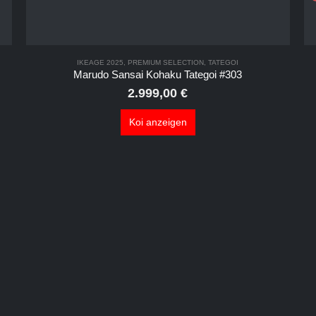
IKEAGE 2025
,
PREMIUM SELECTION
,
TATEGOI
Marudo Sansai Kohaku Tategoi #303
2.999,00
€
Koi anzeigen