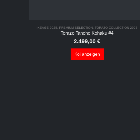
IKEAGE 2025
,
PREMIUM SELECTION
,
TORAZO COLLECTION 2025
Torazo Tancho Kohaku #4
2.499,00
€
Koi anzeigen