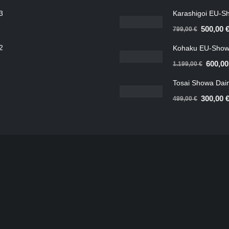
3
Karashigoi EU-Sh
Ursprüngl
500,00
799,00
€
Preis
2
Kohaku EU-Show 
war:
Ursprün
600,0
1.199,00
€
799,00 €
Preis
Tosai Showa Dain
war:
Ursprüngl
300,00
499,00
€
1.199,0
Preis
war:
499,00 €