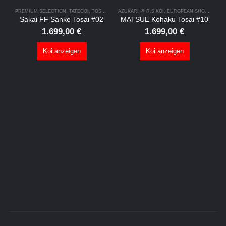
PREMIUM SELECTION
,
TATEGOI
,
TOSAI SAISON 2026
AZUKARI @ R.S KOI
,
EUROPEAN SHOWCLASS
Sakai FF Sanke Tosai #02
MATSUE Kohaku Tosai #10
1.699,00
€
1.699,00
€
Koi anzeigen
Koi anzeigen
P