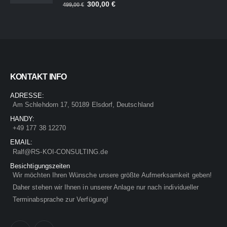
Ursprünglicher
Aktueller
300,00
€
1.199,00 €
600,00 €.
499,00
€
Preis
Preis
war:
ist:
499,00 €
300,00 €.
KONTAKT INFO
ADRESSE:
Am Schlehdorn 17, 50189 Elsdorf, Deutschland
HANDY:
+49 177 38 12270
EMAIL:
Ralf@RS-KOI-CONSULTING.de
Besichtigungszeiten
Wir möchten Ihren Wünsche unsere größte Aufmerksamkeit geben!
Daher stehen wir Ihnen in unserer Anlage nur nach individueller
Terminabsprache zur Verfügung!