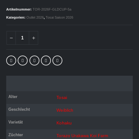
Preis
Preis
war:
ist:
Artikelnummer:
TOR-2026F-GLDCUP-5a
829,00 €
500,00 €.
Kategorien:
Outlet 2026
,
Tosai Saison 2026
Alter
Tosai
Geschlecht
Weiblich
Varietät
Kohaku
Züchter
Torazo Urakawa Koi Farm