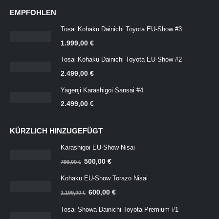
EMPFOHLEN
Tosai Kohaku Dainichi Toyota EU-Show #3
1.999,00
€
Tosai Kohaku Dainichi Toyota EU-Show #2
2.499,00
€
Yagenji Karashigoi Sansai #4
2.499,00
€
KÜRZLICH HINZUGEFÜGT
Karashigoi EU-Show Nisai
Ursprünglicher
Aktueller
500,00
€
799,00
€
Preis
Preis
Kohaku EU-Show Torazo Nisai
war:
ist:
Ursprünglicher
Aktueller
600,00
€
799,00 €
500,00 €.
1.199,00
€
Preis
Preis
Tosai Showa Dainichi Toyota Premium #1
war:
ist: