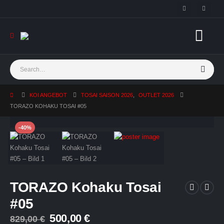
KOI ANGEBOT
TOSAI SAISON 2026
,
OUTLET 2026
TORAZO KOHAKU TOSAI #05
-40%
TORAZO Kohaku Tosai
#05
Ursprünglicher
Aktueller
500,00
€
829,00
€