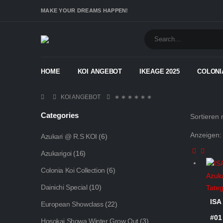
MAKE YOUR DREAMS HAPPEN!
HOME
KOI ANGEBOT
IKEAGE 2025
COLONI
KOI ANGEBOT
∗ ∗ ∗ ∗ ∗ ∗
Categories
Sortieren 
Anzeigen:
Azukari @ R.S KOI
(6)
Azukarigoi
(16)
Colonia Koi Collection
(6)
Azuka
Dainichi Special
(10)
Tateg
ISA
European Showclass
(22)
#01
Hosokai Showa Winter Grow Out
(3)