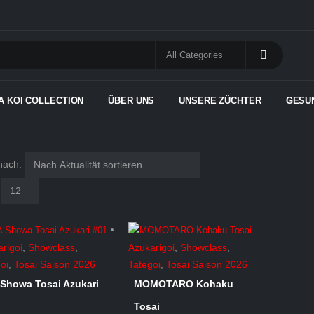
A KOI COLLECTION
ÜBER UNS
UNSERE ZÜCHTER
GESU
nach:
rigoi
,
Showclass
,
Azukarigoi
,
Showclass
,
oi
,
Tosai Saison 2026
Tategoi
,
Tosai Saison 2026
 Showa Tosai Azukari
MOMOTARO Kohaku
Tosai