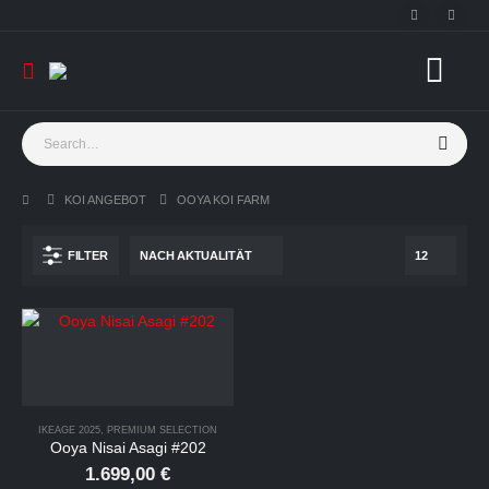
KOI ANGEBOT
OOYA KOI FARM
FILTER
IKEAGE 2025
,
PREMIUM SELECTION
Ooya Nisai Asagi #202
1.699,00
€