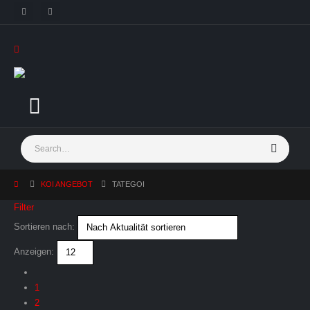
KOI ANGEBOT
TATEGOI
Filter
Sortieren nach:
Anzeigen:
1
2