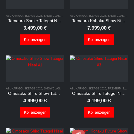
AZUKARIGOI
,
IKEAGE 2025
,
SHOWCLASS
,
TATEGOI
AZUKARIGOI
,
IKEAGE 2025
,
SHOWCLASS
,
TAT
Tamaura Sanke Tategoi Nisai #1
Tamaura Kohaku Show Nisai
3.499,00
€
7.999,00
€
Koi anzeigen
Koi anzeigen
AZUKARIGOI
,
IKEAGE 2025
,
SHOWCLASS
,
TATEGOI
AZUKARIGOI
,
IKEAGE 2025
,
PREMIUM SELECTION
Omosako Shiro Show Tategoi Nisai #1
Omosako Shiro Tategoi Nisai #3
4.999,00
€
4.199,00
€
Koi anzeigen
Koi anzeigen
-11%