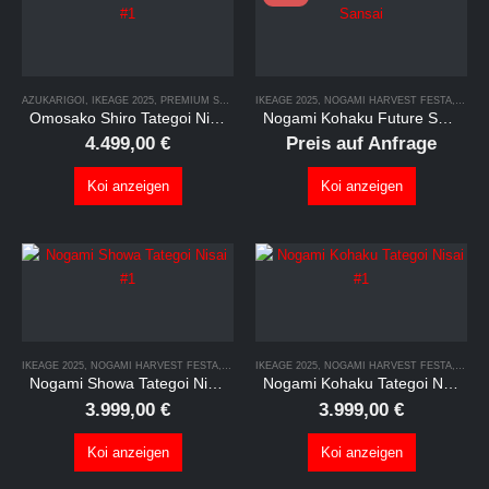
AZUKARIGOI
,
IKEAGE 2025
,
PREMIUM SELECTION
IKEAGE 2025
,
TATEGOI
,
NOGAMI HARVEST FESTA
,
SHOW
Omosako Shiro Tategoi Nisai #1
Nogami Kohaku Future Show Sansai
4.499,00
€
Preis auf Anfrage
Koi anzeigen
Koi anzeigen
IKEAGE 2025
,
NOGAMI HARVEST FESTA
,
PREMIUM SELECTION
IKEAGE 2025
,
NOGAMI HARVEST FESTA
,
TATEGOI
,
PREM
Nogami Showa Tategoi Nisai #1
Nogami Kohaku Tategoi Nisai #1
3.999,00
€
3.999,00
€
Koi anzeigen
Koi anzeigen