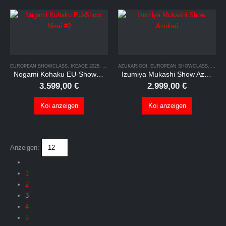
EUROPEAN SHOWCLASS
,
IKEAGE 2025
,
NOGAMI HARVEST FESTA
AZUKARIGOI
,
EUROPEAN SHOWCLASS
,
TATEGOI
,
IKEAG
Nogami Kohaku EU-Show Nisai #2
Izumiya Mukashi Show Azukari
3.599,00
€
2.999,00
€
Koi anzeigen
Koi anzeigen
Anzeigen:
1
2
3
4
5