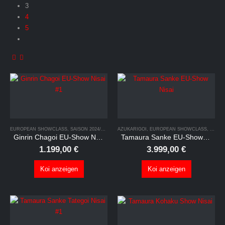
3
4
5
EUROPEAN SHOWCLASS
,
SAISON 2024/2025
,
TATEGOI
AZUKARIGOI
,
EUROPEAN SHOWCLASS
,
IKEAG
Ginrin Chagoi EU-Show Nisai #1
Tamaura Sanke EU-Show Nisai
1.199,00
€
3.999,00
€
Koi anzeigen
Koi anzeigen