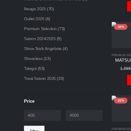
Ikeage 2025
(70)
Outlet 2026
(6)
-30%
Premium Selection
(73)
Saison 2024/2025
(8)
Show-Teich Angebote
(4)
PREMIUM SE
Showclass
(13)
MATSUE
1.09
Tategoi
(53)
Tosai Saison 2026
(33)
Price
-22%
Min.
Max.
PREMIUM SE