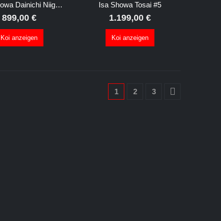
Tosai Showa Dainichi Niigata Premium #1
Isa Showa Tosai #5
899,00
€
1.199,00
€
Koi anzeigen
Koi anzeigen
1
2
3