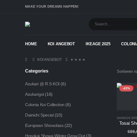
MAKE YOUR DREAMS HAPPEN!
HOME
KOI ANGEBOT
IKEAGE 2025
COLONI
KOI ANGEBOT
∗ ∗ ∗ ∗
Categories
Sortieren n
Azukari @ R.S KOI
(6)
-43%
Azukarigoi
(16)
Colonia Koi Collection
(6)
Dainichi Special
(10)
DAINICHI SP
European Showclass
(22)
699
Hosokai Showa Winter Grow Out
(3)