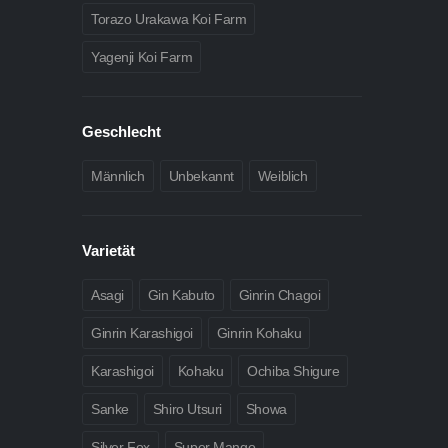
Torazo Urakawa Koi Farm
Yagenji Koi Farm
Geschlecht
Männlich
Unbekannt
Weiblich
Varietät
Asagi
Gin Kabuto
Ginrin Chagoi
Ginrin Karashigoi
Ginrin Kohaku
Karashigoi
Kohaku
Ochiba Shigure
Sanke
Shiro Utsuri
Showa
Silver Fox
Super Mango