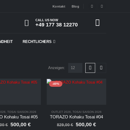
Kontakt
Blog
CALL US NOW
+49 177 38 12270
NDHEIT
RECHTLICHERS
Anzeigen:
-40%
2026
,
TOSAI SAISON 2026
OUTLET 2026
,
TOSAI SAISON 2026
 Kohaku Tosai #05
TORAZO Kohaku Tosai #04
Ursprünglicher
Aktueller
Ursprünglicher
Aktueller
500,00
€
500,00
€
,00
€
829,00
€
Preis
Preis
Preis
Preis