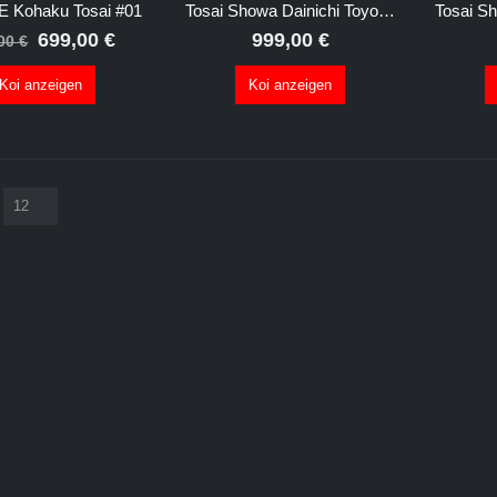
 Kohaku Tosai #01
Tosai Showa Dainichi Toyota Premium #3
Ursprünglicher
Aktueller
699,00
€
999,00
€
,00
€
Preis
Preis
war:
ist:
Koi anzeigen
Koi anzeigen
899,00 €
699,00 €.