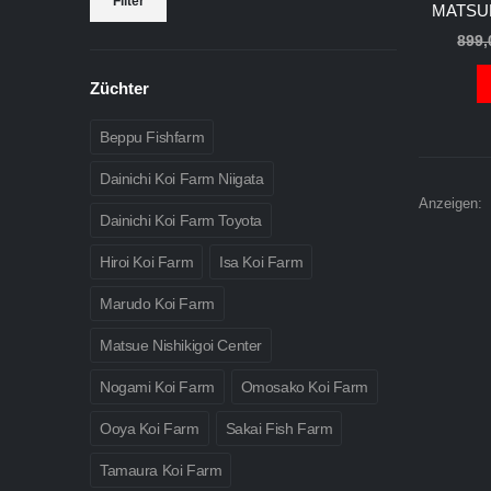
Filter
MATSUE
Preis
Preis
899
Züchter
Beppu Fishfarm
Dainichi Koi Farm Niigata
Anzeigen:
Dainichi Koi Farm Toyota
Hiroi Koi Farm
Isa Koi Farm
Marudo Koi Farm
Matsue Nishikigoi Center
Nogami Koi Farm
Omosako Koi Farm
Ooya Koi Farm
Sakai Fish Farm
Tamaura Koi Farm